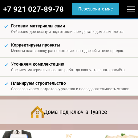
+7 921 027-89-78
Перезвоните мне
Готовим материалы сами
Отбираем древесину и подготавливаем детали домокомплекта.
Корректируем проекты
Меняем планировку, расположение окон, дверей и перегородок.
Уточняем комплектацию
Сверяем материалы и состав работ до окончательного расчёта.
Планируем строительство
Согласовываем подготовку участка и последовательность этапов.
Дома под ключ в Туапсе