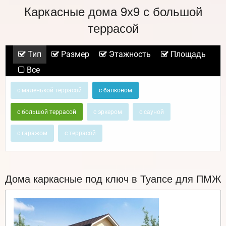
Каркасные дома 9х9 с большой
террасой
Тип
Размер
Этажность
Площадь
Все
с маленькой террасой
с балконом
с большой террасой
с эркером
с сауной
с гаражом
с террасой
Дома каркасные под ключ в Туапсе для ПМЖ