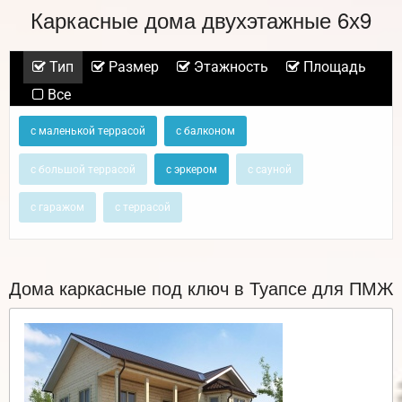
Каркасные дома двухэтажные 6х9
Тип
Размер
Этажность
Площадь
Все
с маленькой террасой
с балконом
с большой террасой
с эркером
с сауной
с гаражом
с террасой
Дома каркасные под ключ в Туапсе для ПМЖ