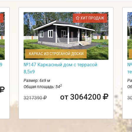
Ж
ХИТ ПРОДАЖ
КАРКАС ИЗ СТРОГАНОЙ ДОСКИ
9
№147 Каркасный дом с террасой
№
8,5х9
т
Размер: 6х9 м
Ра
2
Общая площадь: 54
Об
от 3064200
3217390
3