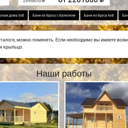
2395870
сные дома 6х8
Бани из бруса с балконом
Бани из бруса 6х8
Бан
талоге, можно поменять. Если необходимо вы имеете возмо
ли крыльцо.
Наши работы