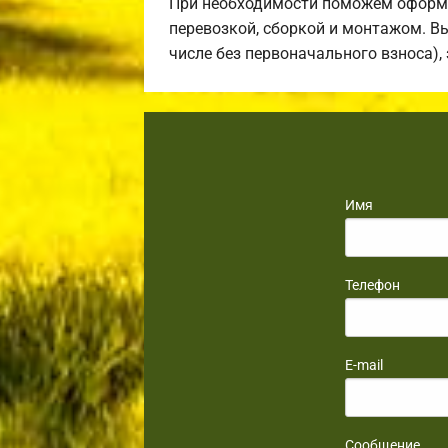
При необходимости поможем оформи
перевозкой, сборкой и монтажом. В
числе без первоначального взноса),
Имя
Телефон
E-mail
Сообщение