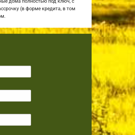
ные дома полностью под ключ, с
ссрочку (в форме кредита, в том
ом.