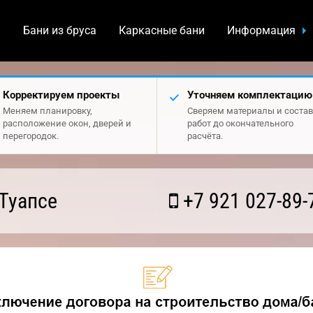
а
Бани из бруса
Каркасные бани
Информация
Корректируем проекты
Уточняем комплектацию
Меняем планировку,
Сверяем материалы и состав
расположение окон, дверей и
работ до окончательного
перегородок.
расчёта.
Туапсе
+7 921 027-89-