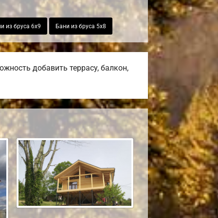
и из бруса 6х9
Бани из бруса 5х8
жность добавить террасу, балкон,