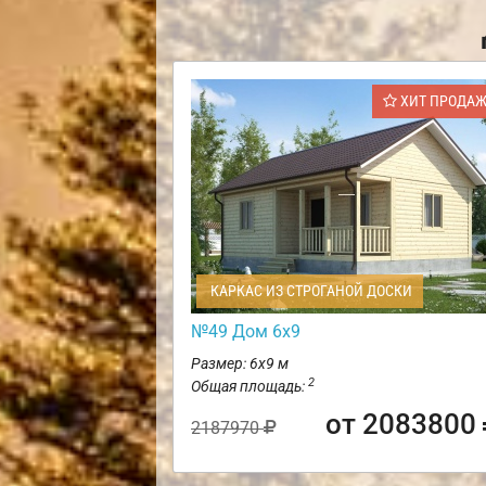
ХИТ ПРОДА
КАРКАС ИЗ СТРОГАНОЙ ДОСКИ
№49 Дом 6х9
Размер: 6х9 м
2
Общая площадь:
от 2083800
2187970