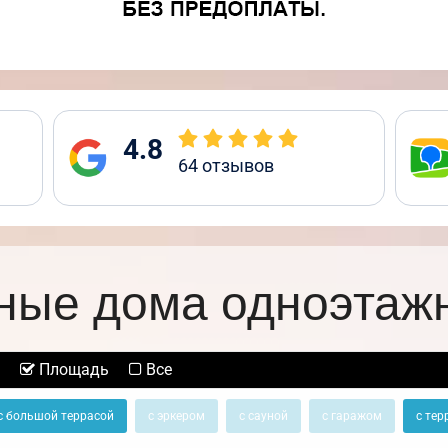
4.8
64
отзывов
ные дома одноэтаж
Площадь
Все
с большой террасой
с эркером
с сауной
с гаражом
с тер