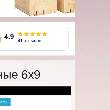
4.9
41
отзывов
ные 6х9
расой