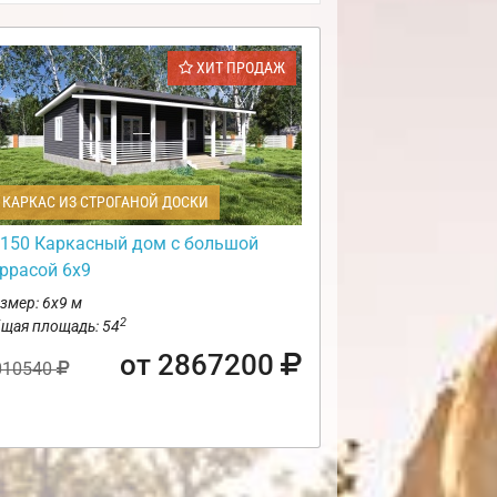
ХИТ ПРОДАЖ
КАРКАС ИЗ СТРОГАНОЙ ДОСКИ
150 Каркасный дом с большой
еррасой 6х9
змер: 6х9 м
2
щая площадь: 54
от 2867200
010540