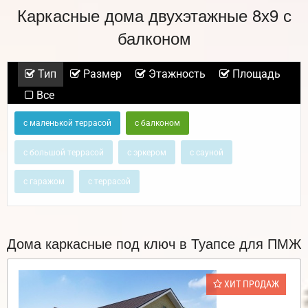
Каркасные дома двухэтажные 8х9 с
балконом
Тип
Размер
Этажность
Площадь
Все
с маленькой террасой
с балконом
с большой террасой
с эркером
с сауной
с гаражом
с террасой
Дома каркасные под ключ в Туапсе для ПМЖ
ХИТ ПРОДАЖ