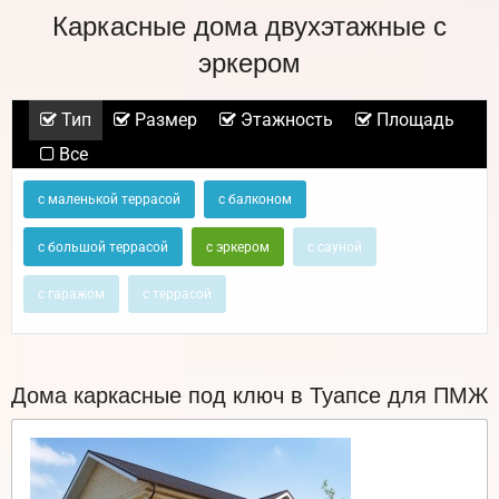
Каркасные дома двухэтажные с
эркером
Тип
Размер
Этажность
Площадь
Все
с маленькой террасой
с балконом
с большой террасой
с эркером
с сауной
с гаражом
с террасой
Дома каркасные под ключ в Туапсе для ПМЖ