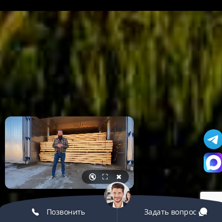
🔇
⛶
✖
Позвонить
Задать вопрос