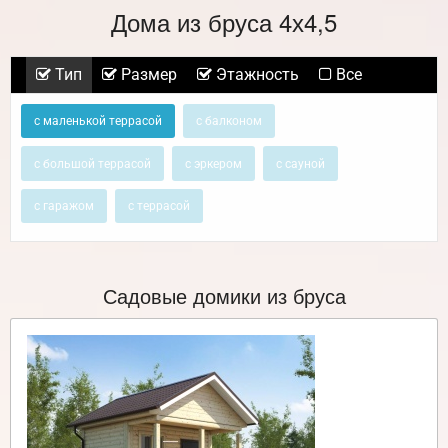
Дома из бруса 4х4,5
Тип
Размер
Этажность
Все
с маленькой террасой
с балконом
с большой террасой
с эркером
с сауной
с гаражом
с террасой
Садовые домики из бруса