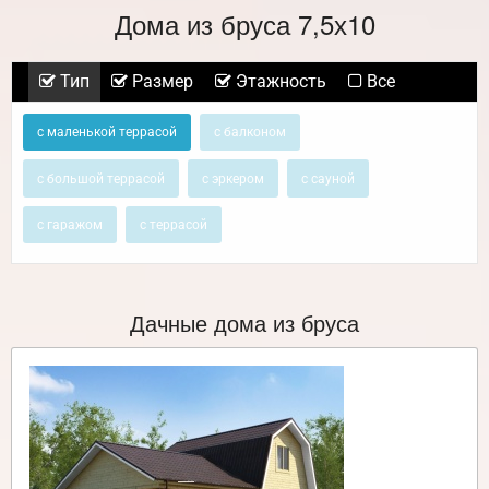
Дома из бруса 7,5х10
Тип
Размер
Этажность
Все
с маленькой террасой
с балконом
с большой террасой
с эркером
с сауной
с гаражом
с террасой
Дачные дома из бруса