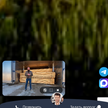
🔇
⛶
✖
Позвонить
Задать вопрос