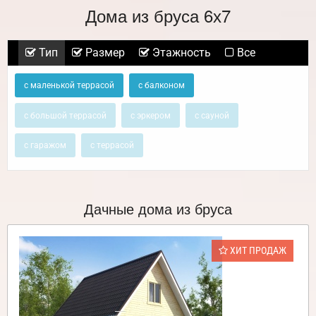
Дома из бруса 6х7
Тип
Размер
Этажность
Все
с маленькой террасой
с балконом
с большой террасой
с эркером
с сауной
с гаражом
с террасой
Дачные дома из бруса
ХИТ ПРОДАЖ