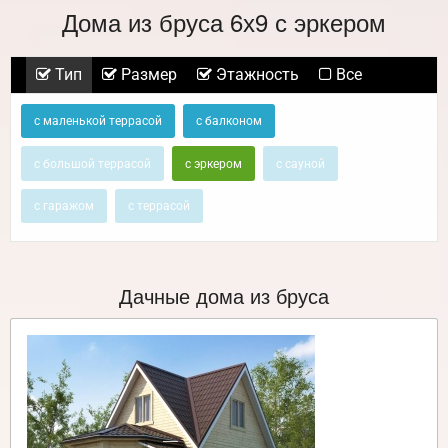
Дома из бруса 6х9 с эркером
Тип
Размер
Этажность
Все
с маленькой террасой
с балконом
с большой террасой
с эркером
с сауной
с гаражом
с террасой
Дачные дома из бруса