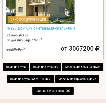
БРУС КАМЕРНОЙ СУШКИ
№128 Дом 8х9 с четырьмя спальнями
Размер: 8х9 м
2
Общая площадь: 107.3
от 3067200
3220540
Дома из бруса
Дома из бруса 8х9
Маленькие дома из бруса
Дома из бруса более 100 кв.м.
Маленькие каркасные дома
Бани из бруса с верандой