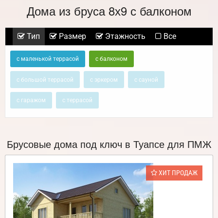
Дома из бруса 8х9 с балконом
Тип
Размер
Этажность
Все
с маленькой террасой
с балконом
с большой террасой
с эркером
с сауной
с гаражом
с террасой
Брусовые дома под ключ в Туапсе для ПМЖ
ХИТ ПРОДАЖ