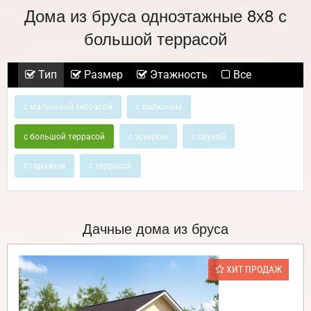
Дома из бруса одноэтажные 8х8 с
большой террасой
Тип
Размер
Этажность
Все
с маленькой террасой
с балконом
с большой террасой
с эркером
с сауной
с гаражом
с террасой
Дачные дома из бруса
ХИТ ПРОДАЖ