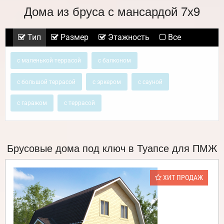
Дома из бруса с мансардой 7х9
Тип
Размер
Этажность
Все
с маленькой террасой
с балконом
с большой террасой
с эркером
с сауной
с гаражом
с террасой
Брусовые дома под ключ в Туапсе для ПМЖ
ХИТ ПРОДАЖ