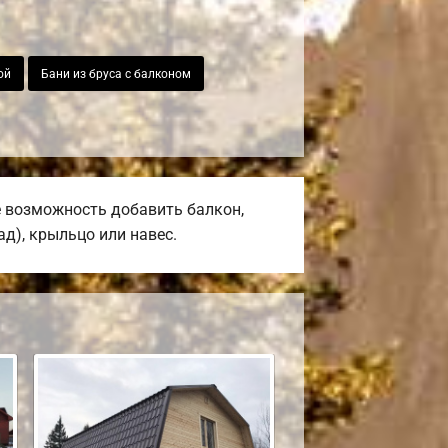
ой
Бани из бруса с балконом
е возможность добавить балкон,
ад), крыльцо или навес.