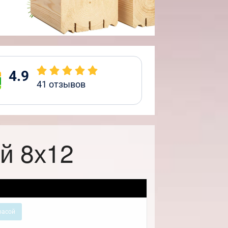
4.9
41
отзывов
й 8х12
расой