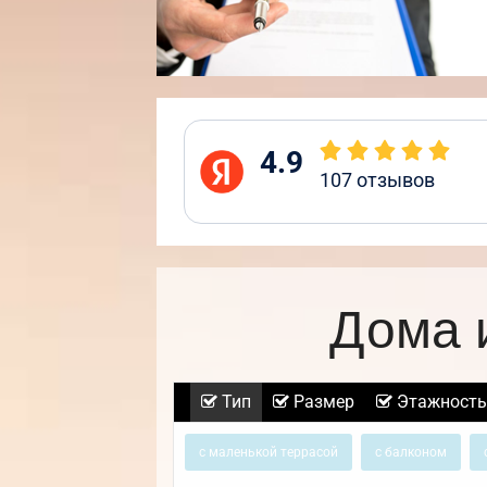
4.9
107
отзывов
Дома 
Тип
Размер
Этажность
с маленькой террасой
с балконом