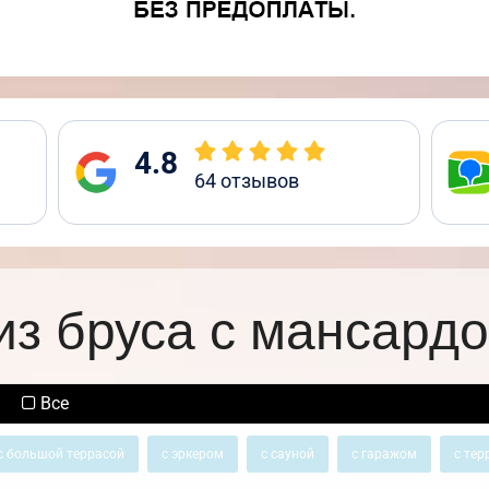
4.8
64
отзывов
из бруса с мансардо
Все
с большой террасой
с эркером
с сауной
с гаражом
с тер