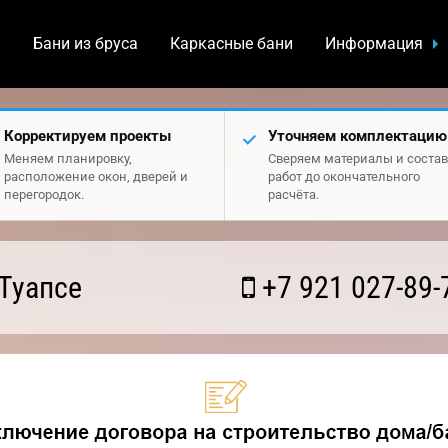
а
Бани из бруса
Каркасные бани
Информация
Корректируем проекты
Уточняем комплектацию
Меняем планировку,
Сверяем материалы и состав
расположение окон, дверей и
работ до окончательного
перегородок.
расчёта.
Туапсе
+7 921 027-89-