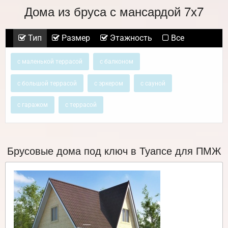
Дома из бруса с мансардой 7х7
Тип
Размер
Этажность
Все
с маленькой террасой
с балконом
с большой террасой
с эркером
с сауной
с гаражом
с террасой
Брусовые дома под ключ в Туапсе для ПМЖ