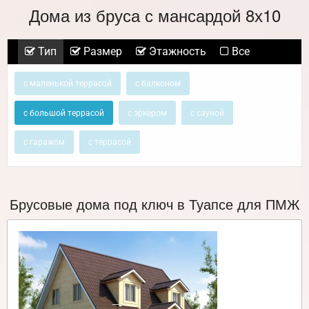
Дома из бруса с мансардой 8х10
Тип
Размер
Этажность
Все
с маленькой террасой
с балконом
с большой террасой
с эркером
с сауной
с гаражом
с террасой
Брусовые дома под ключ в Туапсе для ПМЖ