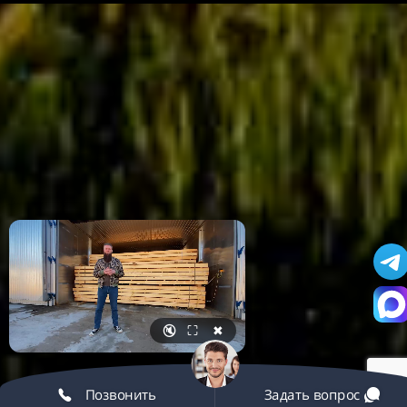
🔇
⛶
✖
Позвонить
Задать вопрос