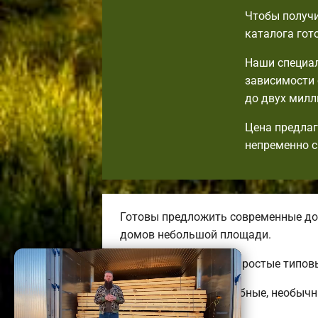
Чтобы получи
каталога гот
Наши специал
зависимости 
до двух милл
Цена предлаг
непременно с
Готовы предложить современные до
домов небольшой площади.
Вы сможете выбрать простые типовы
Строим красивые, удобные, необычн