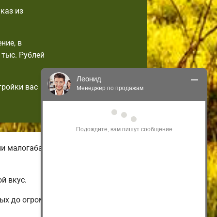
каз из
ние, в
 тыс. Рублей
Леонид
тройки вас
Менеджер по продажам
Здравствуйте! Я могу 
проконсультировать Вас по нашим 
акциям и проектам.
Только что
ии малогабаритных нестандартных
й вкус.
ых до огромных коттеджей.