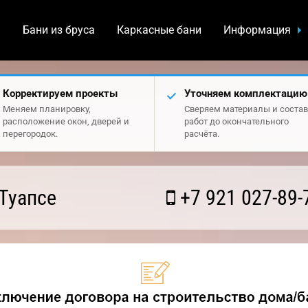
а
Бани из бруса
Каркасные бани
Информация
Корректируем проекты
Уточняем комплектацию
Меняем планировку,
Сверяем материалы и состав
расположение окон, дверей и
работ до окончательного
перегородок.
расчёта.
Туапсе
+7 921 027-89-