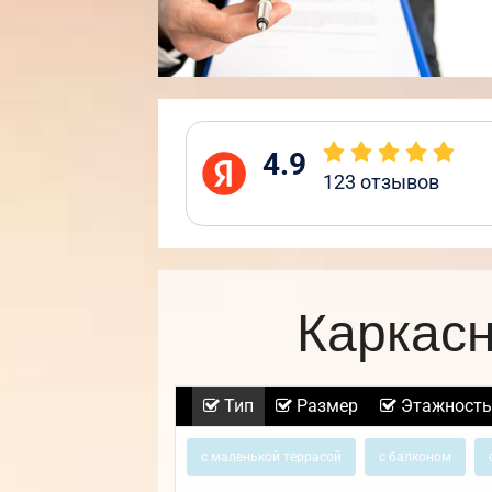
4.9
123
отзывов
Каркас
Тип
Размер
Этажность
с маленькой террасой
с балконом