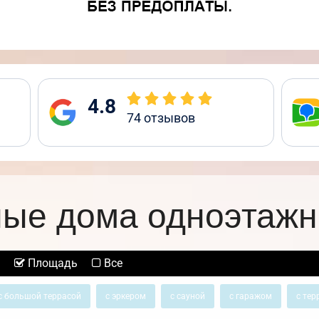
4.8
74
отзывов
ные дома одноэтажн
Площадь
Все
с большой террасой
с эркером
с сауной
с гаражом
с тер