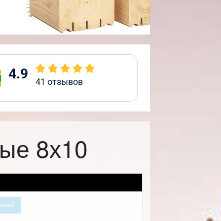
4.9
41
отзывов
ые 8х10
расой